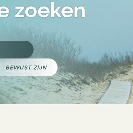
e zoeken
N
.
BEWUST ZIJN