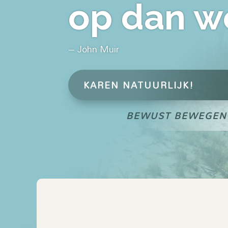
op dan w
– John Muir
KAREN NATUURLIJK!
BEWUST BEWEGE